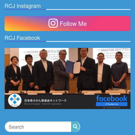
ー
RCJ Instagram
カ
イ
Follow Me
ブ
RCJ Facebook