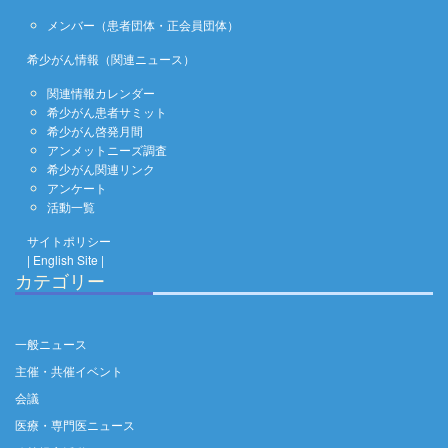
メンバー（患者団体・正会員団体）
希少がん情報（関連ニュース）
関連情報カレンダー
希少がん患者サミット
希少がん啓発月間
アンメットニーズ調査
希少がん関連リンク
アンケート
活動一覧
サイトポリシー
| English Site |
カテゴリー
一般ニュース
主催・共催イベント
会議
医療・専門医ニュース