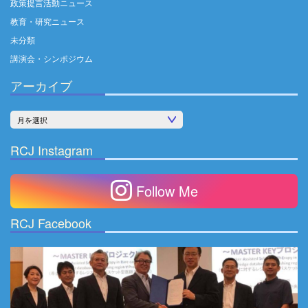
政策提言活動ニュース
教育・研究ニュース
未分類
講演会・シンポジウム
アーカイブ
ア
ー
RCJ Instagram
カ
イ
Follow Me
ブ
RCJ Facebook