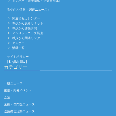
メンバー（患者団体・正会員団体）
希少がん情報（関連ニュース）
関連情報カレンダー
希少がん患者サミット
希少がん啓発月間
アンメットニーズ調査
希少がん関連リンク
アンケート
活動一覧
サイトポリシー
| English Site |
カテゴリー
一般ニュース
主催・共催イベント
会議
医療・専門医ニュース
政策提言活動ニュース