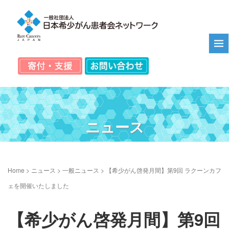
ニュース
Home
>
ニュース
>
一般ニュース
>
【希少がん啓発月間】第9回 ラクーンカフ
ェを開催いたしました
【希少がん啓発月間】第9回