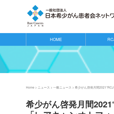
HOME
RC
Home
>
ニュース
>
一般ニュース
>
希少がん啓発月間2021“R
希少がん啓発月間2021