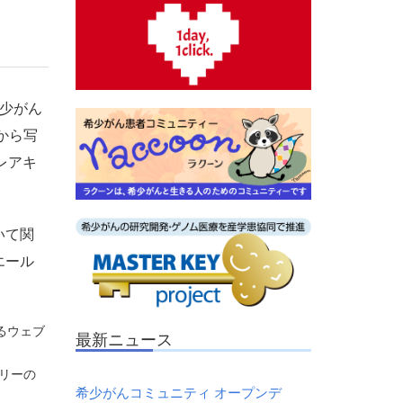
希少がん
から写
レアキ
いて関
エール
るウェブ
最新ニュース
リーの
希少がんコミュニティ オープンデ