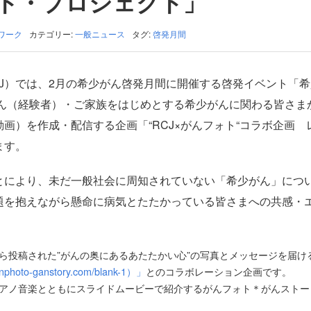
ト・プロジェクト」
ワーク
カテゴリー:
一般ニュース
タグ:
啓発月間
J）では、2月の希少がん啓発月間に開催する啓発イベント「
さん（経験者）・ご家族をはじめとする希少がんに関わる皆さま
画）を作成・配信する企画「“RCJ×がんフォト“コラボ企画 
ます。
とにより、未だ一般社会に周知されていない「希少がん」につ
題を抱えながら懸命に病気とたたかっている皆さまへの共感・
ら投稿された”がんの奥にあるあたたかい心”の写真とメッセージを届け
o-ganstory.com/blank-1）」
とのコラボレーション企画です。
ピアノ音楽とともにスライドムービーで紹介するがんフォト＊がんストー