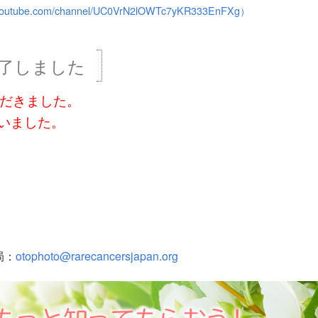
be.com/channel/UC0VrN2lOWTc7yKR333EnFXg）
了しました
ただきました。
いました。
局：
otophoto@rarecancersjapan.org