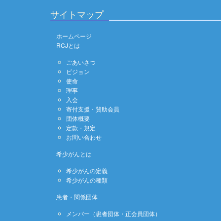
サイトマップ
ホームページ
RCJとは
ごあいさつ
ビジョン
使命
理事
入会
寄付支援・賛助会員
団体概要
定款・規定
お問い合わせ
希少がんとは
希少がんの定義
希少がんの種類
患者・関係団体
メンバー（患者団体・正会員団体）