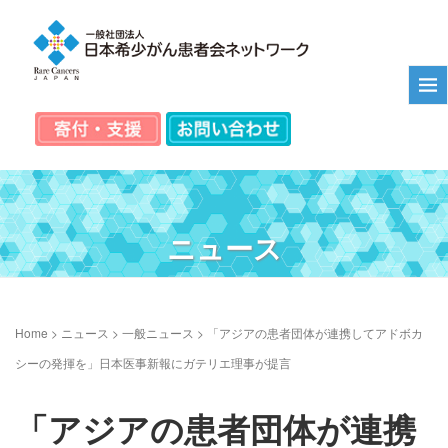
ニュース
Home
>
ニュース
>
一般ニュース
>
「アジアの患者団体が連携してアドボカ
シーの発揮を」日本医事新報にガテリエ理事が提言
「アジアの患者団体が連携