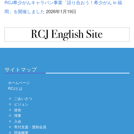
RCJ希少がんキャラバン事業「語り合おう！希少がん in 福
岡」を開催しました
2026年1月19日
サイトマップ
ホームページ
RCJとは
ごあいさつ
ビジョン
使命
理事
入会
寄付支援・賛助会員
団体概要