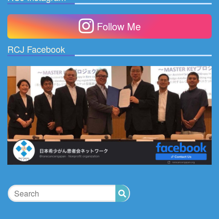
カ
イ
Follow Me
ブ
RCJ Facebook