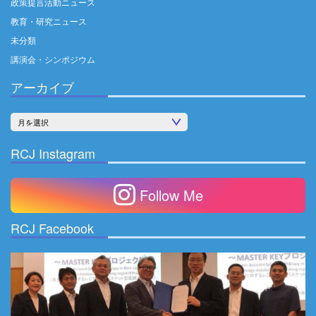
政策提言活動ニュース
教育・研究ニュース
未分類
講演会・シンポジウム
アーカイブ
ア
ー
RCJ Instagram
カ
イ
Follow Me
ブ
RCJ Facebook