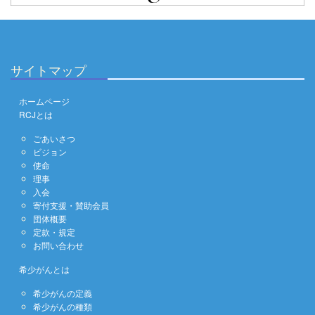
サイトマップ
ホームページ
RCJとは
ごあいさつ
ビジョン
使命
理事
入会
寄付支援・賛助会員
団体概要
定款・規定
お問い合わせ
希少がんとは
希少がんの定義
希少がんの種類