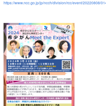
https://www.ncc.go.jp/jp/ncch/division/rcc/event/20220808/01