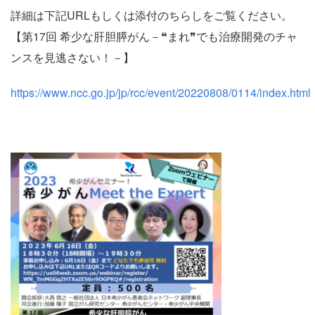
詳細は下記URLもしくは添付のちらしをご覧ください。
【第17回 希少な肝胆膵がん－❝まれ❞でも治療開発のチャ
ンスを見逃さない！－】
https://www.ncc.go.jp/jp/rcc/event/20220808/0114/index.html