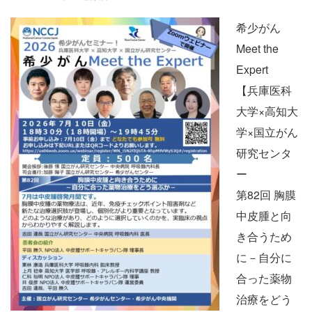
希少がん
Meet the
Expert
【兵庫医科
大学×高知大
学×国立がん
研究センタ
ー
第82回 胸膜
中皮腫と向
き合うため
に－自分に
合った薬物
治療をどう