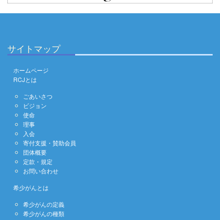
サイトマップ
ホームページ
RCJとは
ごあいさつ
ビジョン
使命
理事
入会
寄付支援・賛助会員
団体概要
定款・規定
お問い合わせ
希少がんとは
希少がんの定義
希少がんの種類