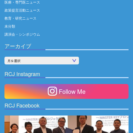
医療・専門医ニュース
政策提言活動ニュース
教育・研究ニュース
未分類
講演会・シンポジウム
アーカイブ
ア
ー
RCJ Instagram
カ
イ
Follow Me
ブ
RCJ Facebook