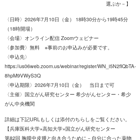
選ぶか－】
〈日時〉2026年7月10日（金） 18時30分から19時45分
（18時開場）
〈会場〉オンライン配信 Zoomウェビナー
〈参加費〉無料 ※事前のお申込みが必要です。
〈申込先〉
https://us06web.zoom.us/webinar/register/WN_i5N2fIQbTA-
8hpM9VWyS3Q
〈申込期限〉2026年7月10日（金） 当日まで可
〈主催〉国立がん研究センター 希少がんセンター・希少
がん中央機関
詳細は下記URLもしくは添付のちらしをご覧ください。
【兵庫医科大学×高知大学×国立がん研究センター
第82回 胸膜中皮腫と向き合うために－自分に合った薬物